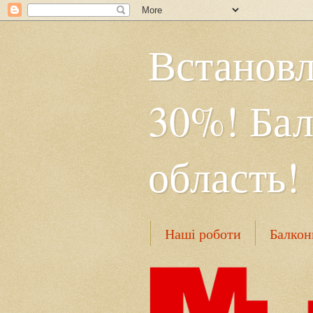
Встановл
30%! Бал
область!
Наші роботи
Балкон
Безрамне засклення