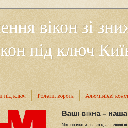
ення вікон зі зн
кон під ключ Киї
и під ключ
Ролети, ворота
Алюмінієві конс
Контакти
Ваші вікна – наша
Метолопластикові вікна, алюміневі ві