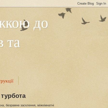
ижкою до
в та
трукції
 турбота
кна, безрамне засклення, міжкімнатні