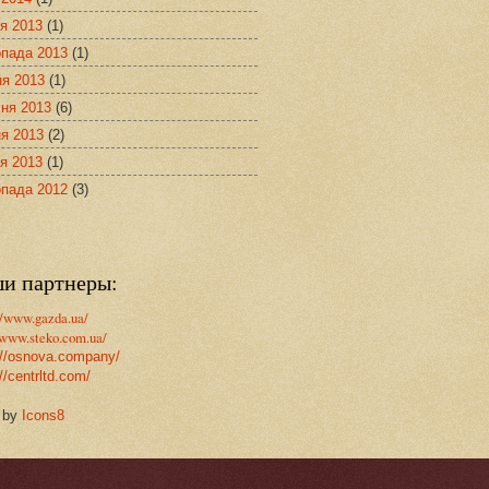
я 2013
(1)
опада 2013
(1)
ня 2013
(1)
ня 2013
(6)
я 2013
(2)
я 2013
(1)
опада 2012
(3)
и партнеры:
//www.gazda.ua/
/www.steko.com.ua/
://osnova.company/
//centrltd.com/
 by
Icons8