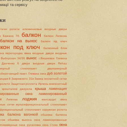
мації та сервісу
ки
атичні ролети
алюминиевые входные двери
балкон
х
Бажана 7б.
балкон Липинка
балкон на вынос
балкон під ключ
лкон под ключ
балконный блок
мна перегородка
вікна
входные двери
входные
вынос
Выборская 34/36
г.Вишневое
Глеваха
Данченко 6
двери входные
двери Rehau
камерный стеклопакет
двухкамерный
дуб золотой
сберегающий пакет. Глеваха окна
ицкая 8
Закревского 31в
Замер москитной сетки
і ролети
Защитная роллета
Ирпень
композитный
крыша
ламинация
кришталеві джерела
нированные окна
ламинированный
лоджия
н
Липенка
мансардні вікна
ные сетки
мультифункциональный стеклопакет
функциональный стеклопакет
наружная ролета
вка балкона вагонкой
обшивка балкона
нгом
обшивка выноса
окна ламинированные
окна
ятикамерные
окна русановка
окна Стеко