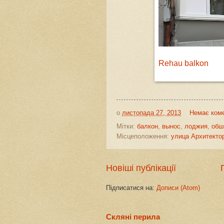
Rehau balkon
о
листопада 27, 2013
Немає коме
Мітки:
балкон
,
вынос
,
лоджия
,
обш
Місцеположення:
улица Архитектор
Новіші публікації
Підписатися на:
Дописи (Atom)
Скляні перила