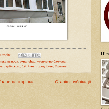
балкон на вынос
Піс
нтарів:
ивка выноса
,
окна rehau
,
утепление балкона
а Вербицкого, 19, Киев, город Киев, Украина
Головна сторінка
Старіші публікації
Компа