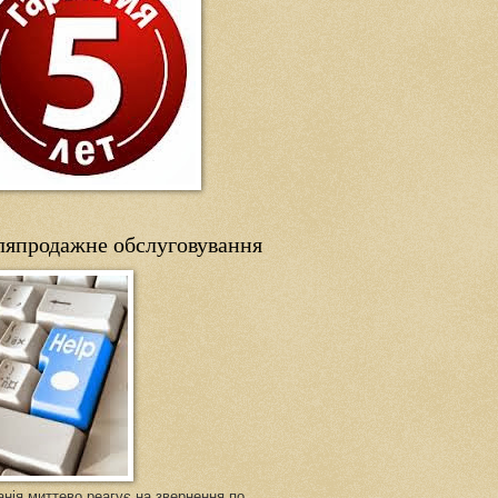
ляпродажне обслуговування
нія миттево реагує на звернення по