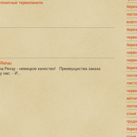
мпозитные термопанели
берез
люто
жовт
берез
червн
берез
червн
червн
 Rehau
берез
кна Рехау - немецкое качество! Преимущества заказа
 нас: - И...
люто
лист
червн
квітн
люто
січня
грудн
берез
січня