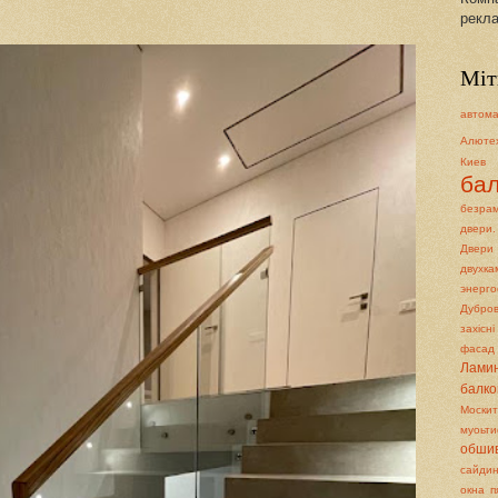
рекла
Міт
автом
Алюте
Киев
ба
безра
двери.
Двери
двух
энерго
Дубров
захісн
фасад
Лами
балко
Москит
муоьти
обши
сайди
окна п