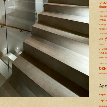
rehau
балк
Пласт
Приоз
Ремон
комар
перего
перего
20б
окна
утеп
балко
энерг
стекло
окн
salama
Арх
верес
серпн
травн