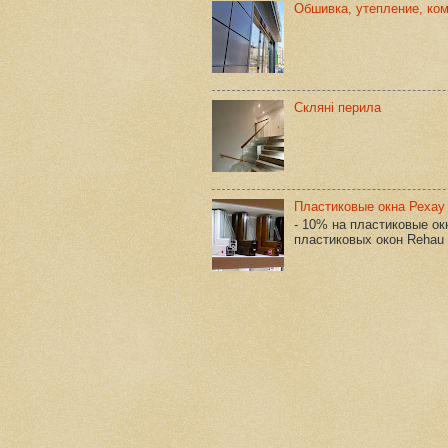
Обшивка, утепление, ко
Скляні перила
Пластиковые окна Рехау
- 10% на пластиковые о
пластиковых окон Rehau у