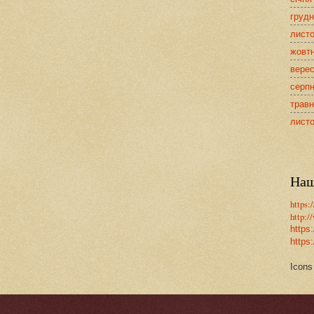
грудн
лист
жовт
верес
серпн
травн
лист
Наш
https:
http:/
https
https:
Icons