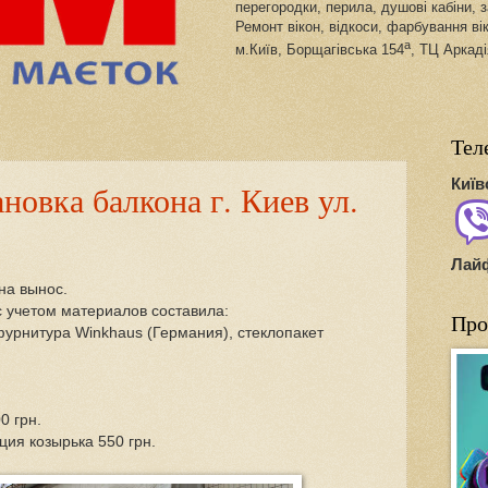
перегородки, перила, душові кабіни, з
Ремонт вікон, відкоси, фарбування ві
а
м.Київ, Борщагівська 154
, ТЦ Аркаді
Тел
Київ
новка балкона г. Киев ул.
Лай
на вынос.
 учетом материалов составила:
Про
фурнитура Winkhaus (Германия), стеклопакет
0 грн.
ия козырька 550 грн.