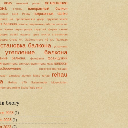
остекление
окно
оконный ролет
она
панорамный балкон
откосы
подоконник danke
иковые окна Рехау
ерная 2а
протипожежні двері
пружина-замок
т балкона
ролети
сварочные работы
сетки от
ов
скляна перегородка округлої форми
скляні
родки
скляні перила
срез плиты
стеклянная
родка
Стеко
ул. Заболотного 46
ул. Полевая
установка балкона
установка
утепление балкона
ление балкона.
французкий
феофанія
н
шпросы
фурнитура винхаус
фурнитура мако
осбережение
энергосберигающий
rehau
пакет
almplast
alutech
Maco
rehau
а
Rehau e70
Salamander bluevolution
nder streamline
Steko
Wds окна
ів блогу
ня 2023
(1)
я 2023
(1)
я 2023
(2)