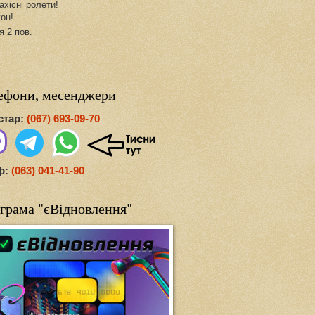
ахісні ролети!
кон!
я 2 пов.
ефони, месенджери
стар:
(067) 693-09-70
ф:
(063) 041-41-90
грама "єВідновлення"