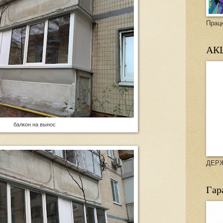
Прац
АКЦ
балкон на вынос
ДЕР
Гар