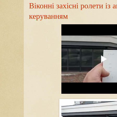
Віконні захісні ролети із
керуванням