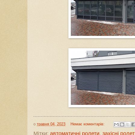
о
травня 04, 2023
Немає коментарів:
Мітки:
автоматичні ролети
,
захісні роле