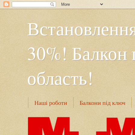
Встановлення
30%! Балкон 
область!
Наші роботи
Балкони під ключ
Безрамне засклення
Контакти