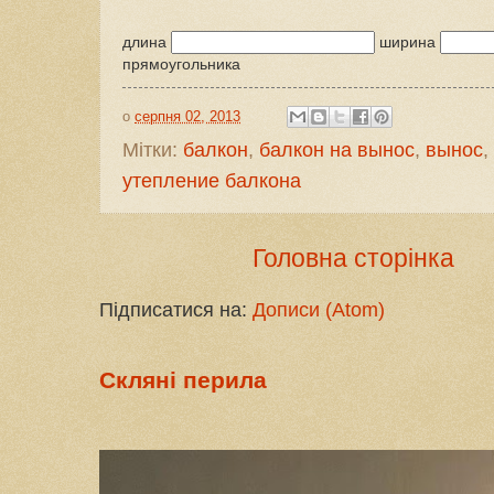
длина
ширина
прямоугольника
о
серпня 02, 2013
Мітки:
балкон
,
балкон на вынос
,
вынос
,
утепление балкона
Головна сторінка
Підписатися на:
Дописи (Atom)
Скляні перила