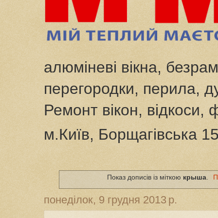
алюміневі вікна, безрам
перегородки, перила, ду
Ремонт вікон, відкоси, 
м.Київ, Борщагівська 1
Показ дописів із міткою
крыша
.
П
понеділок, 9 грудня 2013 р.