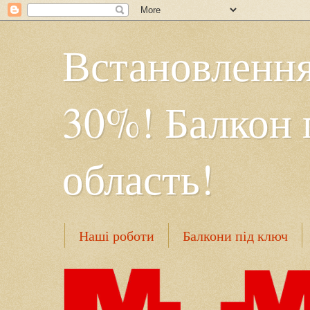
Встановлення
30%! Балкон 
область!
Наші роботи
Балкони під ключ
Безрамне засклення
Контакти