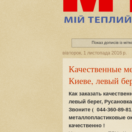
Показ дописів із міт
вівторок, 1 листопада 2016 р.
Качественные ме
Киеве, левый бе
Как заказать качествен
левый берег, Русановка
З
воните
(
044-360-89-81
металлопластиковые ок
качественно !