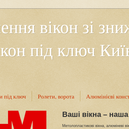
ення вікон зі зн
кон під ключ Киї
и під ключ
Ролети, ворота
Алюмінієві конс
Контакти
Ваші вікна – наша
Метолопластикові вікна, алюміневі ві