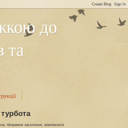
ижкою до
в та
трукції
 турбота
кна, безрамне засклення, міжкімнатні