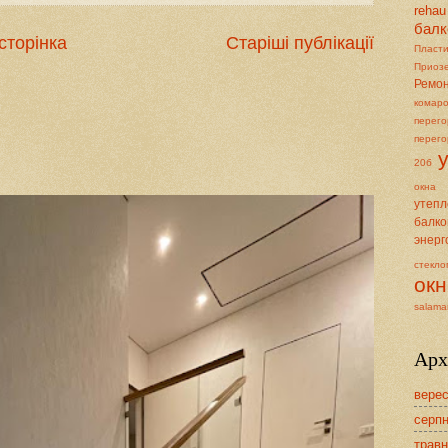
rehau
балк
сторінка
Старіші публікації
Пласт
Приоз
Ремон
комар
перего
перего
20б
окна
утеп
балко
энерг
стекло
окн
salama
Арх
верес
серпн
травн