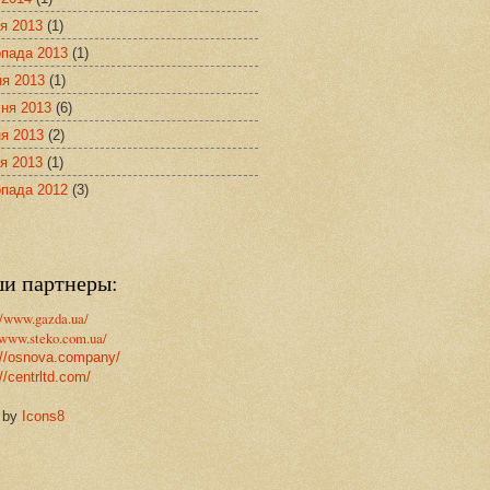
я 2013
(1)
опада 2013
(1)
ня 2013
(1)
ня 2013
(6)
я 2013
(2)
я 2013
(1)
опада 2012
(3)
и партнеры:
//www.gazda.ua/
/www.steko.com.ua/
://osnova.company/
//centrltd.com/
 by
Icons8