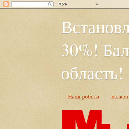
Встановл
30%! Бал
область!
Наші роботи
Балкон
Безрамне засклення