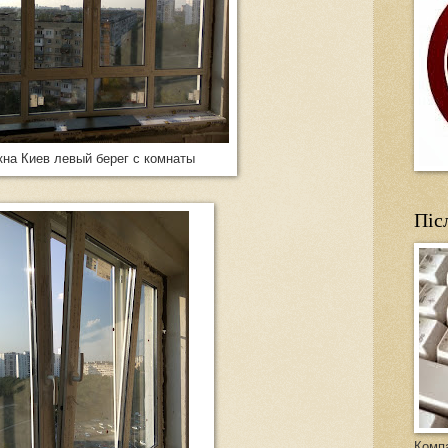
кна Киев левый берег с комнаты
Піс
Компа