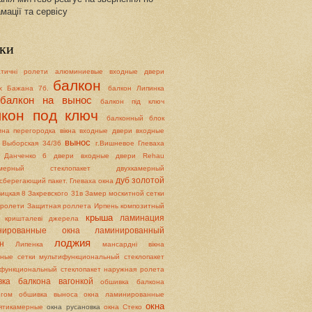
мації та сервісу
ки
атичні ролети
алюминиевые входные двери
балкон
х
Бажана 7б.
балкон Липинка
балкон на вынос
балкон під ключ
лкон под ключ
балконный блок
мна перегородка
вікна
входные двери
входные
вынос
Выборская 34/36
г.Вишневое
Глеваха
Данченко 6
двери входные
двери Rehau
камерный стеклопакет
двухкамерный
дуб золотой
сберегающий пакет. Глеваха окна
ицкая 8
Закревского 31в
Замер москитной сетки
і ролети
Защитная роллета
Ирпень
композитный
крыша
ламинация
кришталеві джерела
нированные окна
ламинированный
лоджия
н
Липенка
мансардні вікна
ные сетки
мультифункциональный стеклопакет
функциональный стеклопакет
наружная ролета
вка балкона вагонкой
обшивка балкона
нгом
обшивка выноса
окна ламинированные
окна
ятикамерные
окна русановка
окна Стеко