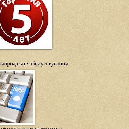
ляпродажне обслуговування
нія миттево реагує на звернення по