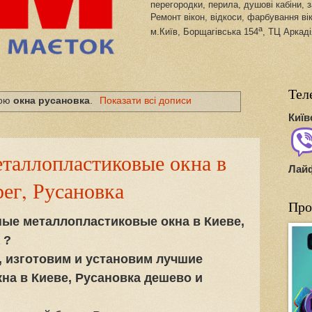
перегородки, перила, душові кабіни, з
Ремонт вікон, відкоси, фарбування ві
а
м.Київ, Борщагівська 154
, ТЦ Аркаді
Тел
кою
окна русановка
.
Показати всі дописи
Київ
таллопластиковые окна в
Лай
рег, Русановка
Про
ные металлопластиковые окна в Киеве,
 ?
, изготовим и установим лучшие
на в Киеве, Русановка дешево и