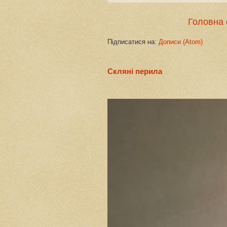
Головна 
Підписатися на:
Дописи (Atom)
Скляні перила