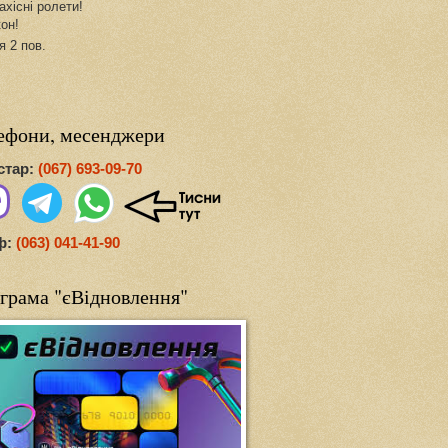
ахісні ролети!
кон!
я 2 пов.
ефони, месенджери
стар:
(067) 693-09-70
ф:
(063) 041-41-90
грама "єВідновлення"