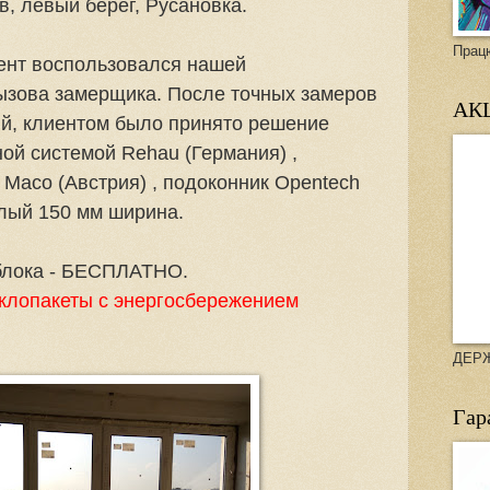
в, левый берег, Русановка.
Прац
иент воспользовался нашей
зова замерщика. После точных замеров
АКЦ
ий, клиентом было принято решение
ной системой Rehau (Германия) ,
Maco (Австрия) , подоконник Opentech
лый 150 мм ширина.
 блока - БЕСПЛАТНО.
теклопакеты с энергосбережением
ДЕР
Гар