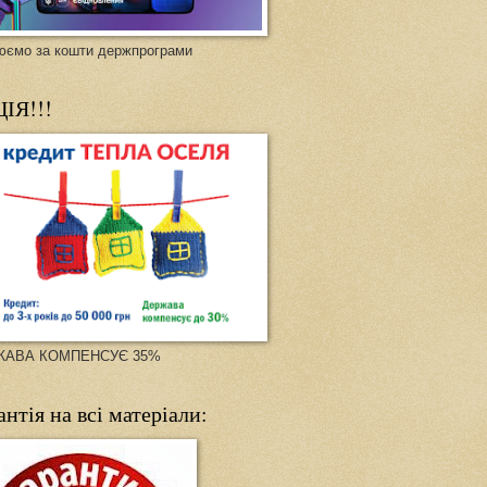
юємо за кошти держпрограми
ІЯ!!!
ЖАВА КОМПЕНСУЄ 35%
антія на всі матеріали: