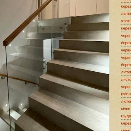
берез
люто
жовт
берез
червн
берез
червн
червн
берез
люто
лист
червн
квітн
люто
січня
грудн
берез
січня