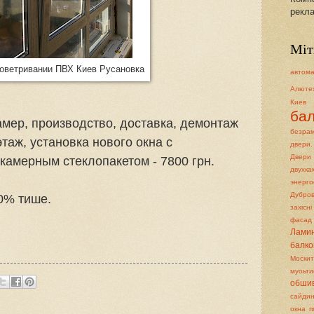
рекла
Міт
роветривании ПВХ Киев Русановка
автом
Алюте
Киев
ба
амер, производство, доставка, демонтаж
безра
этаж, установка нового окна с
двери.
Двери
амерным стеклопакетом - 7800 грн.
двух
энерго
Дубров
70% тише.
захісн
фасад
Лами
балко
Москит
муоьти
обши
сайди
окна п