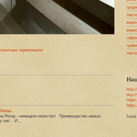
грудн
лист
жовт
верес
серпн
травн
мпозитные термопанели
лист
Наш
https:
http:/
https
https:
 Rehau
кна Рехау - немецкое качество! Преимущества заказа
Icons
 нас: - И...