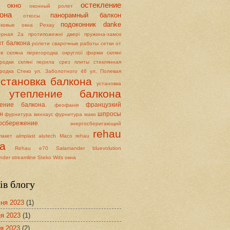
остекление
окно
оконный ролет
она
панорамный балкон
откосы
подоконник danke
иковые окна Рехау
ерная 2а
протипожежні двері
пружина-замок
т балкона
ролети
сварочные работы
сетки от
ов
скляна перегородка округлої форми
скляні
родки
скляні перила
срез плиты
стеклянная
родка
Стеко
ул. Заболотного 46
ул. Полевая
установка балкона
установка
утепление балкона
ление балкона.
французкий
феофанія
н
шпросы
фурнитура винхаус
фурнитура мако
осбережение
энергосберигающий
rehau
пакет
almplast
alutech
Maco
rehau
а
Rehau e70
Salamander bluevolution
nder streamline
Steko
Wds окна
ів блогу
ня 2023
(1)
я 2023
(1)
я 2023
(2)