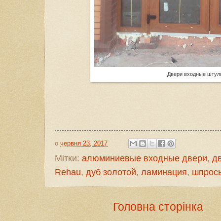
Двери входные шту
о
червня 23, 2017
Мітки:
алюминиевые входные двери
,
д
Rehau
,
дуб золотой
,
ламинация
,
шпрос
Головна сторінка