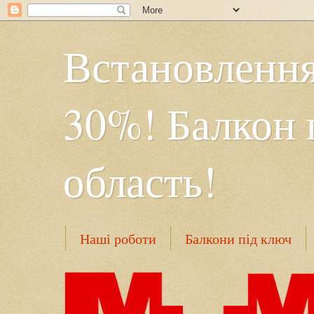
Встановлення
30%! Балкон 
область!
Наші роботи
Балкони під ключ
Безрамне засклення
Контакти